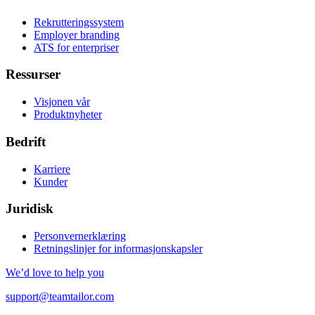
Rekrutteringssystem
Employer branding
ATS for enterpriser
Ressurser
Visjonen vår
Produktnyheter
Bedrift
Karriere
Kunder
Juridisk
Personvernerklæring
Retningslinjer for informasjonskapsler
We’d love to help you
support@teamtailor.com