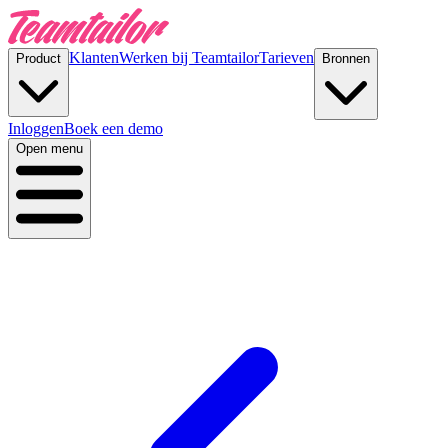
Klanten
Werken bij Teamtailor
Tarieven
Product
Bronnen
Inloggen
Boek een demo
Open menu