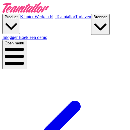
Klanten
Werken bij Teamtailor
Tarieven
Product
Bronnen
Inloggen
Boek een demo
Open menu