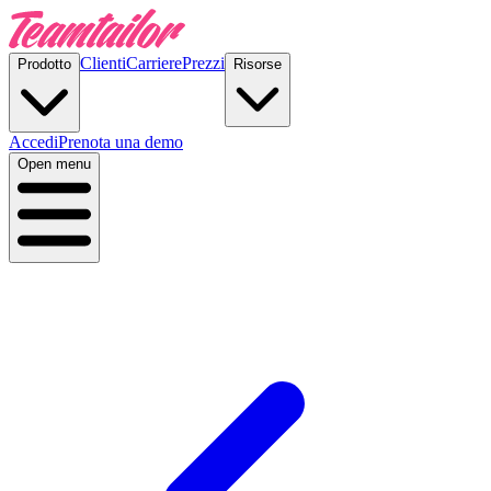
Clienti
Carriere
Prezzi
Prodotto
Risorse
Accedi
Prenota una demo
Open menu