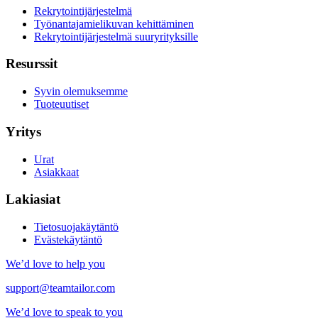
Rekrytointijärjestelmä
Työnantajamielikuvan kehittäminen
Rekrytointijärjestelmä suuryrityksille
Resurssit
Syvin olemuksemme
Tuoteuutiset
Yritys
Urat
Asiakkaat
Lakiasiat
Tietosuojakäytäntö
Evästekäytäntö
We’d love to help you
support@teamtailor.com
We’d love to speak to you