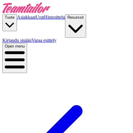
Asiakkaat
Urat
Hinnoittelu
Tuote
Resurssit
Kirjaudu sisään
Varaa esittely
Open menu