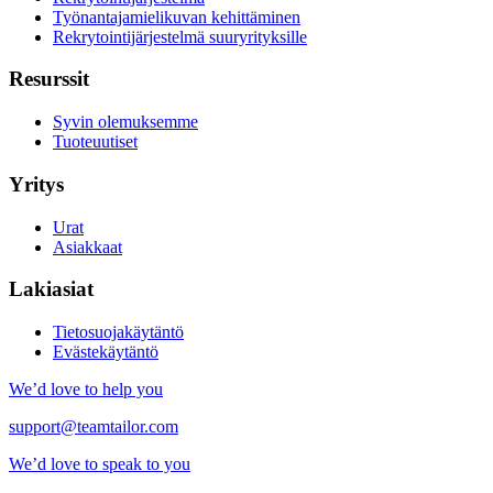
Työnantajamielikuvan kehittäminen
Rekrytointijärjestelmä suuryrityksille
Resurssit
Syvin olemuksemme
Tuoteuutiset
Yritys
Urat
Asiakkaat
Lakiasiat
Tietosuojakäytäntö
Evästekäytäntö
We’d love to help you
support@teamtailor.com
We’d love to speak to you